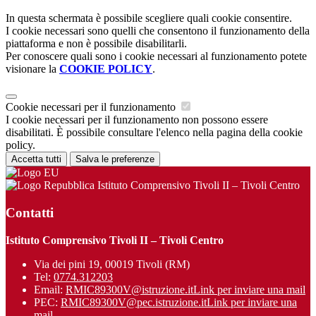
In questa schermata è possibile scegliere quali cookie consentire.
I cookie necessari sono quelli che consentono il funzionamento della
piattaforma e non è possibile disabilitarli.
Per conoscere quali sono i cookie necessari al funzionamento potete
visionare la
COOKIE POLICY
.
Cookie necessari per il funzionamento
I cookie necessari per il funzionamento non possono essere
disabilitati. È possibile consultare l'elenco nella pagina della cookie
policy.
Accetta tutti
Salva le preferenze
Istituto Comprensivo Tivoli II – Tivoli Centro
Contatti
Istituto Comprensivo Tivoli II – Tivoli Centro
Via dei pini 19, 00019 Tivoli (RM)
Tel:
0774.312203
Email:
RMIC89300V@istruzione.it
Link per inviare una mail
PEC:
RMIC89300V@pec.istruzione.it
Link per inviare una
mail