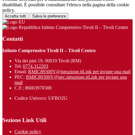
disabilitati. È possibile consultare l'elenco nella pagina della cookie
policy.
Accetta tutti
Salva le preferenze
Istituto Comprensivo Tivoli II – Tivoli Centro
Contatti
Istituto Comprensivo Tivoli II – Tivoli Centro
Via dei pini 19, 00019 Tivoli (RM)
Tel:
0774.312203
Email:
RMIC89300V@istruzione.it
Link per inviare una mail
PEC:
RMIC89300V@pec.istruzione.it
Link per inviare una
mail
C.F.: 86003970588
Codice Univoco: UFBO2G
Sezione Link Utili
Cookie policy