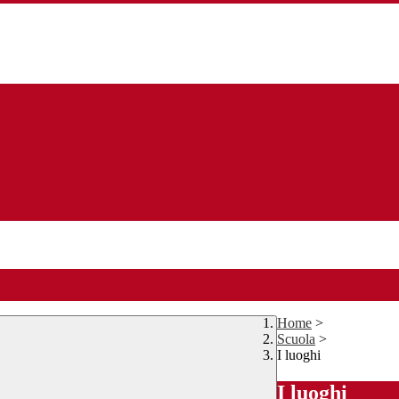
Home
>
Scuola
>
I luoghi
I luoghi