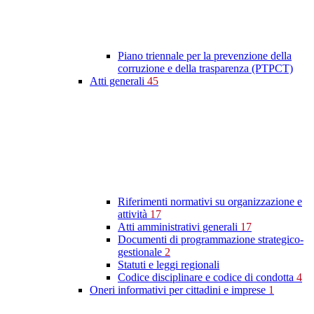
Piano triennale per la prevenzione della
corruzione e della trasparenza (PTPCT)
Atti generali
45
Riferimenti normativi su organizzazione e
attività
17
Atti amministrativi generali
17
Documenti di programmazione strategico-
gestionale
2
Statuti e leggi regionali
Codice disciplinare e codice di condotta
4
Oneri informativi per cittadini e imprese
1