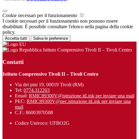
Cookie necessari per il funzionamento
I cookie necessari per il funzionamento non possono essere
disabilitati. È possibile consultare l'elenco nella pagina della cookie
policy.
Accetta tutti
Salva le preferenze
Istituto Comprensivo Tivoli II – Tivoli Centro
Contatti
Istituto Comprensivo Tivoli II – Tivoli Centro
Via dei pini 19, 00019 Tivoli (RM)
Tel:
0774.312203
Email:
RMIC89300V@istruzione.it
Link per inviare una mail
PEC:
RMIC89300V@pec.istruzione.it
Link per inviare una
mail
C.F.: 86003970588
Codice Univoco: UFBO2G