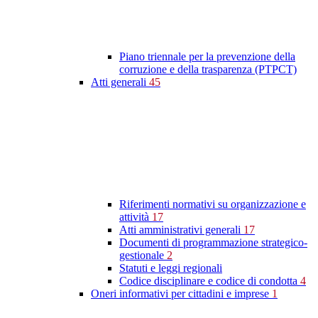
Piano triennale per la prevenzione della
corruzione e della trasparenza (PTPCT)
Atti generali
45
Riferimenti normativi su organizzazione e
attività
17
Atti amministrativi generali
17
Documenti di programmazione strategico-
gestionale
2
Statuti e leggi regionali
Codice disciplinare e codice di condotta
4
Oneri informativi per cittadini e imprese
1