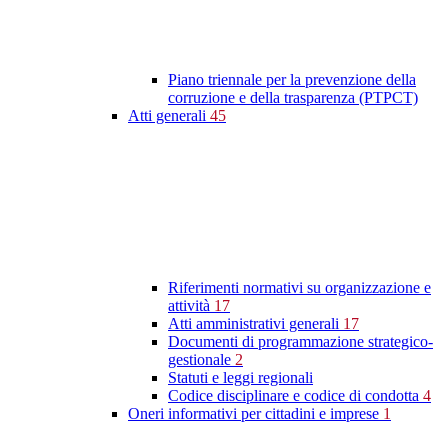
Piano triennale per la prevenzione della
corruzione e della trasparenza (PTPCT)
Atti generali
45
Riferimenti normativi su organizzazione e
attività
17
Atti amministrativi generali
17
Documenti di programmazione strategico-
gestionale
2
Statuti e leggi regionali
Codice disciplinare e codice di condotta
4
Oneri informativi per cittadini e imprese
1