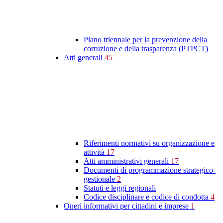
Piano triennale per la prevenzione della
corruzione e della trasparenza (PTPCT)
Atti generali
45
Riferimenti normativi su organizzazione e
attività
17
Atti amministrativi generali
17
Documenti di programmazione strategico-
gestionale
2
Statuti e leggi regionali
Codice disciplinare e codice di condotta
4
Oneri informativi per cittadini e imprese
1