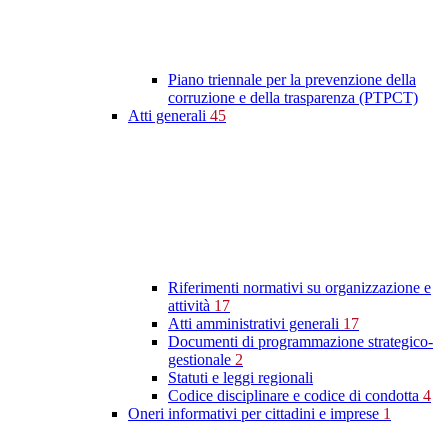
Piano triennale per la prevenzione della
corruzione e della trasparenza (PTPCT)
Atti generali
45
Riferimenti normativi su organizzazione e
attività
17
Atti amministrativi generali
17
Documenti di programmazione strategico-
gestionale
2
Statuti e leggi regionali
Codice disciplinare e codice di condotta
4
Oneri informativi per cittadini e imprese
1