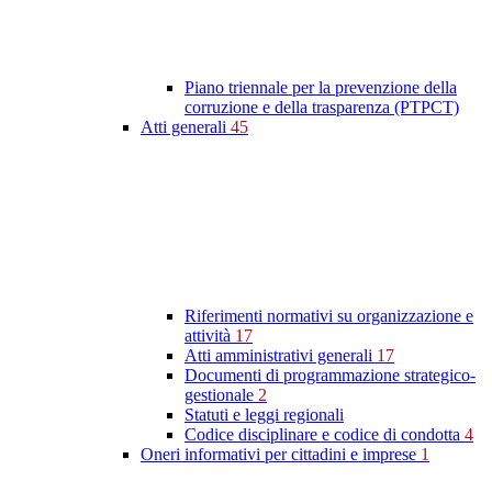
Piano triennale per la prevenzione della
corruzione e della trasparenza (PTPCT)
Atti generali
45
Riferimenti normativi su organizzazione e
attività
17
Atti amministrativi generali
17
Documenti di programmazione strategico-
gestionale
2
Statuti e leggi regionali
Codice disciplinare e codice di condotta
4
Oneri informativi per cittadini e imprese
1