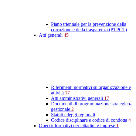
Piano triennale per la prevenzione della
corruzione e della trasparenza (PTPCT)
Atti generali
45
Riferimenti normativi su organizzazione e
attività
17
Atti amministrativi generali
17
Documenti di programmazione strategico-
gestionale
2
Statuti e leggi regionali
Codice disciplinare e codice di condotta
4
Oneri informativi per cittadini e imprese
1