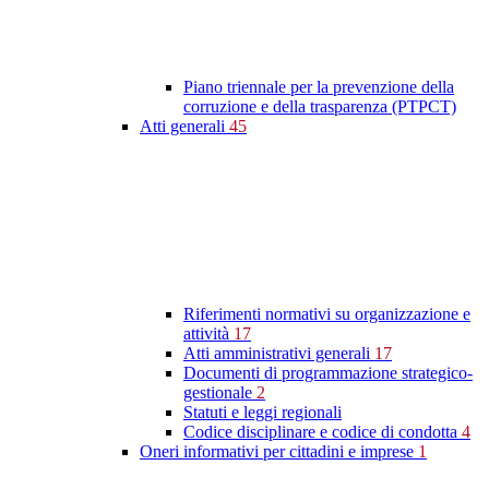
Piano triennale per la prevenzione della
corruzione e della trasparenza (PTPCT)
Atti generali
45
Riferimenti normativi su organizzazione e
attività
17
Atti amministrativi generali
17
Documenti di programmazione strategico-
gestionale
2
Statuti e leggi regionali
Codice disciplinare e codice di condotta
4
Oneri informativi per cittadini e imprese
1