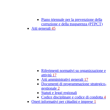
Piano triennale per la prevenzione della
corruzione e della trasparenza (PTPCT)
Atti generali
45
Riferimenti normativi su organizzazione e
attività
17
Atti amministrativi generali
17
Documenti di programmazione strategico-
gestionale
2
Statuti e leggi regionali
Codice disciplinare e codice di condotta
4
Oneri informativi per cittadini e imprese
1