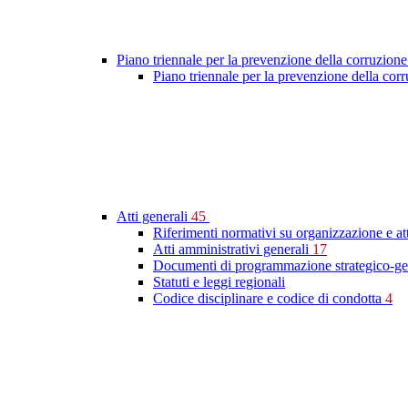
Piano triennale per la prevenzione della corruzione
Piano triennale per la prevenzione della cor
Atti generali
45
Riferimenti normativi su organizzazione e at
Atti amministrativi generali
17
Documenti di programmazione strategico-ge
Statuti e leggi regionali
Codice disciplinare e codice di condotta
4