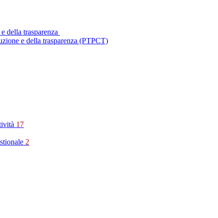
 e della trasparenza
ruzione e della trasparenza (PTPCT)
tività
17
stionale
2