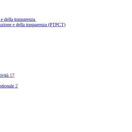
 e della trasparenza
ruzione e della trasparenza (PTPCT)
tività
17
stionale
2