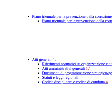
Piano triennale per la prevenzione della corruzione
Piano triennale per la prevenzione della cor
Atti generali
45
Riferimenti normativi su organizzazione e at
Atti amministrativi generali
17
Documenti di programmazione strategico-ge
Statuti e leggi regionali
Codice disciplinare e codice di condotta
4