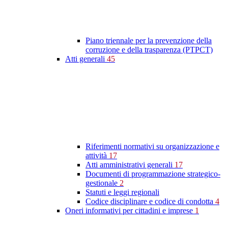
Piano triennale per la prevenzione della
corruzione e della trasparenza (PTPCT)
Atti generali
45
Riferimenti normativi su organizzazione e
attività
17
Atti amministrativi generali
17
Documenti di programmazione strategico-
gestionale
2
Statuti e leggi regionali
Codice disciplinare e codice di condotta
4
Oneri informativi per cittadini e imprese
1