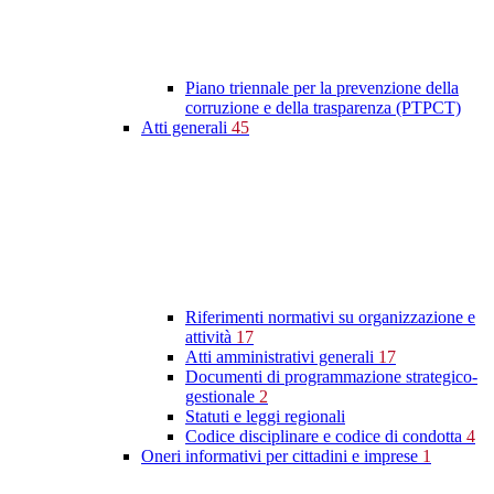
Piano triennale per la prevenzione della
corruzione e della trasparenza (PTPCT)
Atti generali
45
Riferimenti normativi su organizzazione e
attività
17
Atti amministrativi generali
17
Documenti di programmazione strategico-
gestionale
2
Statuti e leggi regionali
Codice disciplinare e codice di condotta
4
Oneri informativi per cittadini e imprese
1